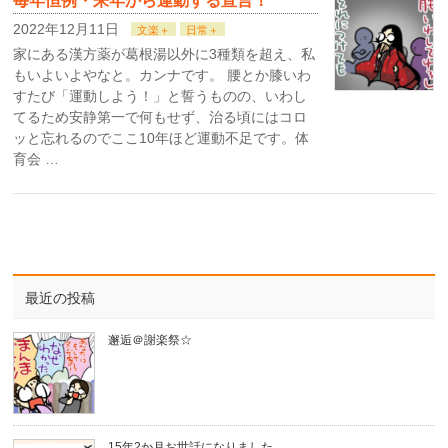
毎年恒例・来年から運動する宣言！
2022年12月11日
文楽＋
日常＋
家にある漢方薬が葛根湯以外に3種類を超え、私
もいよいよやなと。カンナです。 腰とか膝いわ
すたび「運動しよう！」と誓うものの、いわし
てるため安静第一で何もせず、治る頃にはコロ
ッと忘れるのでここ10年ほど運動不足です。体
育会 …
最近の投稿
邂逅＠謝楽祭☆
15年2か月お世話になりました