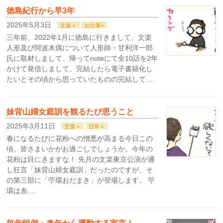
徳島紀行から早3年
2025年5月3日
文楽＋
お仕事+
三年前、2022年1月に徳島に行きまして、文楽
人形及び阿波木偶について人形師・甘利洋一郎
氏に取材しまして、帰ってnoteにて全10話を2年
かけて発信しまして、完結したら電子書籍化し
たいとその頃から思っていたものの完結して …
妹背山婦女庭訓を観るたび思うこと
2025年3月11日
文楽＋
日常＋
春になるたびに花粉への憎悪が高まる今日この
頃、皆さまいかがお過ごしでしょうか。今年の
花粉は目にきますな！ 先月の文楽東京公演が通
し狂言「妹背山婦女庭訓」だったのですが、そ
の第三部に「苧環おだまき」が登場します。 苧
環は糸 …