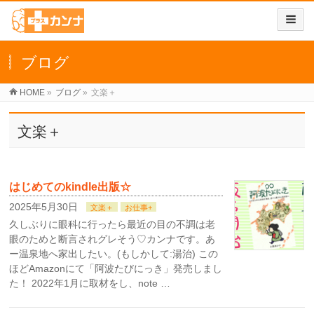
ブログ
HOME
»
ブログ
»
文楽＋
文楽＋
はじめてのkindle出版☆
2025年5月30日
文楽＋
お仕事+
久しぶりに眼科に行ったら最近の目の不調は老
眼のためと断言されグレそう♡カンナです。あ
ー温泉地へ家出したい。(もしかして:湯治) この
ほどAmazonにて「阿波たびにっき」発売しまし
た！ 2022年1月に取材をし、note …