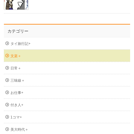
カテゴリー
タイ旅行記+
文楽＋
日常＋
三味線＋
お仕事+
付き人+
1コマ+
美大時代＋