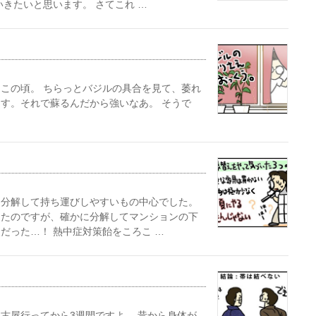
きたいと思います。 さてこれ …
この頃。 ちらっとバジルの具合を見て、萎れ
す。それで蘇るんだから強いなあ。 そうで
、分解して持ち運びしやすいもの中心でした。
したのですが、確かに分解してマンションの下
だった…！ 熱中症対策飴をころこ …
古屋行ってから3週間ですよ。 昔から身体が