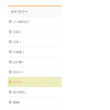
カテゴリー
タイ旅行記+
文楽＋
日常＋
三味線＋
お仕事+
付き人+
1コマ+
美大時代＋
着物+