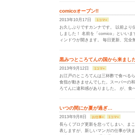
comicoオープン!!
2013年10月17日
1コマ+
お久しぶりですカンナです。 以前より
しました！ 名前を「comico」とい
ィンドウが開きます。 毎日更新、完全
黒みつところてんの国から来まし
2013年9月12日
1コマ+
お江戸のところてんは三杯酢で食べる
食指が動きませんでした。スーパーの
ろてんに違和感がありました。 が、食
いつの間にか夏が過ぎ…
2013年9月8日
お仕事+
1コマ+
長らくブログ更新を怠ってしまい、まこ
表しますが、新しいマンガの仕事が決