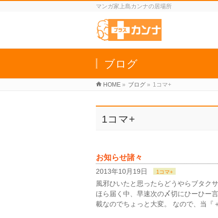
マンガ家上島カンナの居場所
ブログ
HOME
»
ブログ
»
1コマ+
1コマ+
お知らせ諸々
2013年10月19日
1コマ+
風邪ひいたと思ったらどうやらブタクサ花
ほら届く中、早速次の〆切にひーひー言
載なのでちょっと大変。 なので、当『