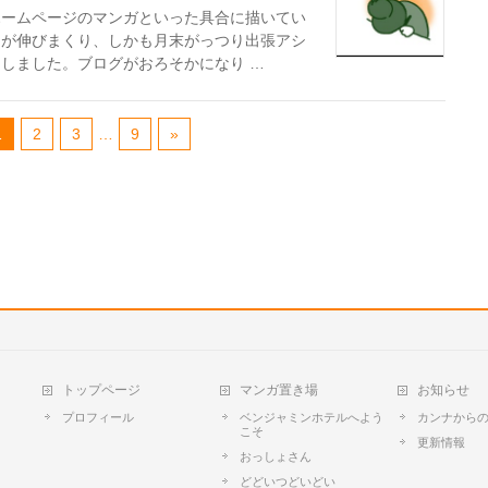
ホームページのマンガといった具合に描いてい
んが伸びまくり、しかも月末がっつり出張アシ
しました。ブログがおろそかになり …
1
2
3
…
9
»
トップページ
マンガ置き場
お知らせ
プロフィール
ベンジャミンホテルへよう
カンナから
こそ
更新情報
おっしょさん
どどいつどいどい