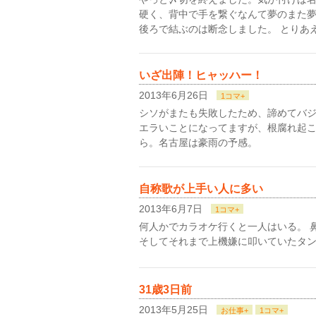
硬く、背中で手を繋ぐなんて夢のまた
後ろで結ぶのは断念しました。 とりあ
いざ出陣！ヒャッハー！
2013年6月26日
1コマ+
シソがまたも失敗したため、諦めてバジ
エラいことになってますが、根腐れ起こ
ら。名古屋は豪雨の予感。
自称歌が上手い人に多い
2013年6月7日
1コマ+
何人かでカラオケ行くと一人はいる。 
そしてそれまで上機嫌に叩いていたタ
31歳3日前
2013年5月25日
お仕事+
1コマ+