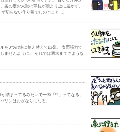
夢、案の定お太鼓の帯枕が腰より上に届かず、
えず切らない作り帯でしのぐこと …
ルを3つの鉢に植え替えて出発。 表面張力で
しませんように。 それでは週末までさような
鼻が詰まってるみたいで一瞬「!?」ってなる。
ンバリンはおざなりになる。