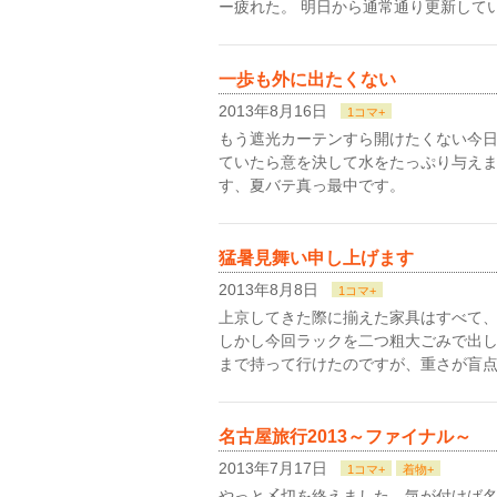
ー疲れた。 明日から通常通り更新してい
一歩も外に出たくない
2013年8月16日
1コマ+
もう遮光カーテンすら開けたくない今日
ていたら意を決して水をたっぷり与えま
す、夏バテ真っ最中です。
猛暑見舞い申し上げます
2013年8月8日
1コマ+
上京してきた際に揃えた家具はすべて
しかし今回ラックを二つ粗大ごみで出
まで持って行けたのですが、重さが盲点
名古屋旅行2013～ファイナル～
2013年7月17日
1コマ+
着物+
やっと〆切を終えました。気が付けば名