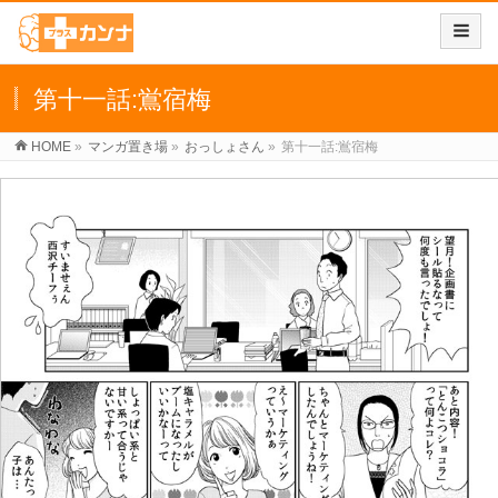
第十一話:鴬宿梅
HOME
»
マンガ置き場
»
おっしょさん
»
第十一話:鴬宿梅