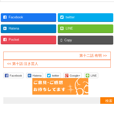
Facebook
twitter
Hatena
LINE
Pocket
Copy
第十二話:有明 >>
<< 第十話:泣き芸人
Facebook
Hatena
twitter
Google+
LINE