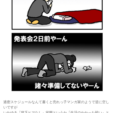
過密スケジュールなんて書くと売れっ子マンガ家のようで逆に空し
いですが
いわゆる『貧乏ヒマなし』状態というか『生活のかかった戦い』と