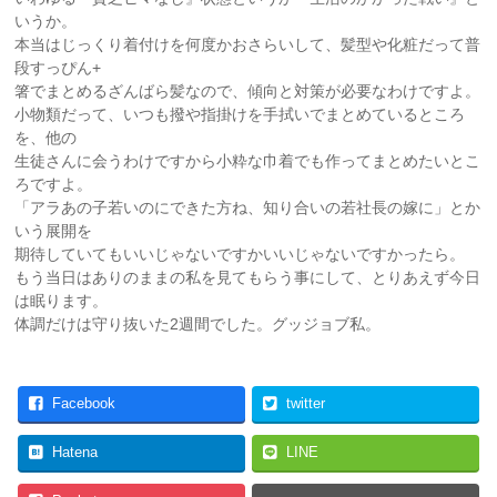
いうか。
本当はじっくり着付けを何度かおさらいして、髪型や化粧だって普
段すっぴん+
箸でまとめるざんばら髪なので、傾向と対策が必要なわけですよ。
小物類だって、いつも撥や指掛けを手拭いでまとめているところ
を、他の
生徒さんに会うわけですから小粋な巾着でも作ってまとめたいとこ
ろですよ。
「アラあの子若いのにできた方ね、知り合いの若社長の嫁に」とか
いう展開を
期待していてもいいじゃないですかいいじゃないですかったら。
もう当日はありのままの私を見てもらう事にして、とりあえず今日
は眠ります。
体調だけは守り抜いた2週間でした。グッジョブ私。
Facebook
twitter
Hatena
LINE