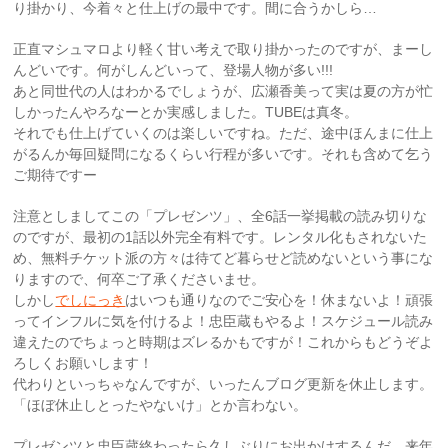
り掛かり、今着々と仕上げの最中です。間に合うかしら…
正直マシュマロより軽く甘い考えで取り掛かったのですが、まーし
んどいです。何がしんどいって、登場人物が多い!!!
あと同世代の人はわかるでしょうが、広瀬香美って実は夏の方が忙
しかったんやろなーとか実感しました。TUBEは真冬。
それでも仕上げていくのは楽しいですね。ただ、途中ほんまに仕上
がるんか毎回疑問になるくらい行程が多いです。それも含めて乞う
ご期待ですー
注意としましてこの「プレゼンツ」、全6話一挙掲載の読み切りな
のですが、最初の1話以外完全有料です。レンタル化もされないた
め、無料チケット派の方々は待てど暮らせど読めないという事にな
りますので、何卒ご了承くださいませ。
しかし
でしにっき
はいつも通りなのでご安心を！休まないよ！頑張
ってインフルに気を付けるよ！忠臣蔵もやるよ！スケジュール読み
違えたのでちょっと時期はズレるかもですが！これからもどうぞよ
ろしくお願いします！
代わりといっちゃなんですが、いったんブログ更新を休止します。
「ほぼ休止しとったやないけ」とか言わない。
プレゼンツと忠臣蔵終わったら久しぶりにお出かけするんだ…来年