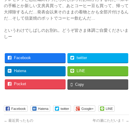
の手帳とか新しい文房具買って、あとコーヒー豆も買って、帰って
大掃除するんだ…発表会以来そのままの着物とかも全部片付けるん
だ…そして信楽焼のポットでコーヒー飲むんだ…
というわけでしばしのお別れ。どうぞ皆さま体調ご自愛くださいま
しー
Facebook
twitter
Hatena
LINE
Pocket
Copy
Facebook
Hatena
twitter
Google+
LINE
←
最近買ったもの
年の瀬にただいま！
→