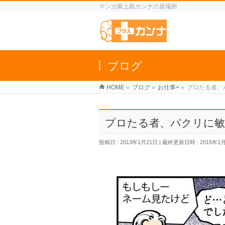
マンガ家上島カンナの居場所
ブログ
HOME
»
ブログ
»
お仕事+
»
プロたる者、
プロたる者、パクリに敏
投稿日 : 2013年1月21日
最終更新日時 : 2015年1