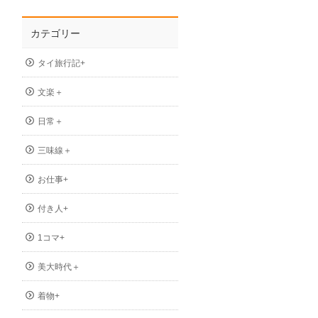
カテゴリー
タイ旅行記+
文楽＋
日常＋
三味線＋
お仕事+
付き人+
1コマ+
美大時代＋
着物+