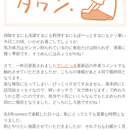
掃除するにも洗濯するにも料理するにもぼーっとするにもクソ暑い
今日この頃、いかがお過ごしでしょうか。
気力体力はガンガン削られているのに食欲だけは削られず、薄着に
慄く季節です。そうめんにはみょうがやね！
さて、一昨日更新されました
でしにっき
最新話の作者コメントでも
触れさせていただきましたが、こちらの連載があと４回で最終回と
なります。
急な報告になってしまい、びっくりさせてすみません。基本的に1
話完結エッセイなので、軽いタッチで「次で終わります」で終わろ
うかと思ったのですが、担当サト氏にいくらなんでもと止められ今
回のご報告となりました。どっちにしろ急ですがね！
丸5年comicoで連載した日々は、私にとってとても貴重な時間とな
りました。
割とやりたい放題させていただきましたが、それでもなお暖かく見