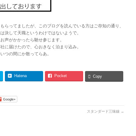
てもらってましたが、このブログを読んでいる方はご存知の通り、
には決して天職というわけではないようで。
、お声がかかったら馳せ参じます。
葉社に届けたので、心おきなく泊まり込み。
…いつの間にか散ってらあ。
Hatena
Pocket
Copy
Google+
スタンダード三味線
→