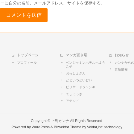
ザーに自分の名前、メールアドレス、サイトを保存する。
トップページ
マンガ置き場
お知らせ
プロフィール
ベンジャミンホテルへよう
カンナから
こそ
更新情報
おっしょさん
どどいつどいどい
ビリヤードジャンキー
でしにっき
アテンド
Copyright ©
上島カンナ
All Rights Reserved.
Powered by
WordPress
&
BizVektor Theme
by
Vektor,Inc.
technology.