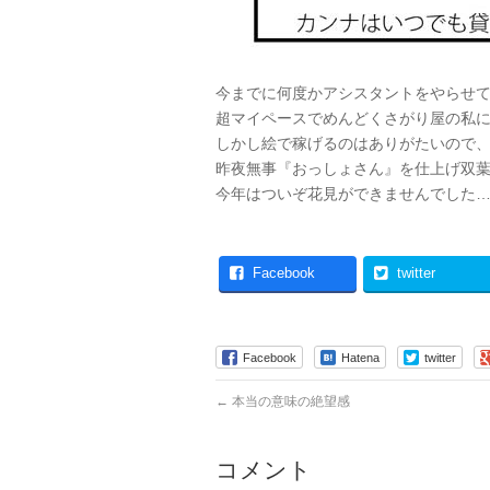
今までに何度かアシスタントをやらせ
超マイペースでめんどくさがり屋の私
しかし絵で稼げるのはありがたいので
昨夜無事『おっしょさん』を仕上げ双
今年はついぞ花見ができませんでした
Facebook
twitter
Facebook
Hatena
twitter
←
本当の意味の絶望感
コメント