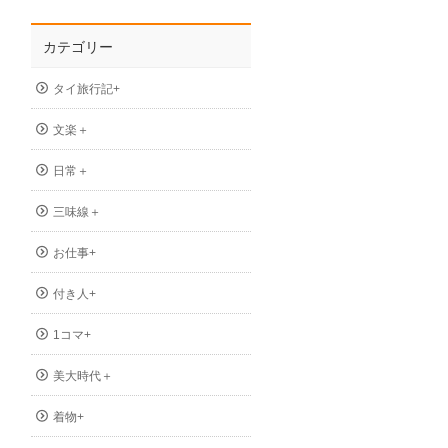
カテゴリー
タイ旅行記+
文楽＋
日常＋
三味線＋
お仕事+
付き人+
1コマ+
美大時代＋
着物+