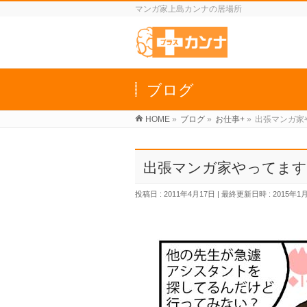
マンガ家上島カンナの居場所
ブログ
HOME
»
ブログ
»
お仕事+
»
出張マンガ家
出張マンガ家やってます
投稿日 : 2011年4月17日
最終更新日時 : 2015年1