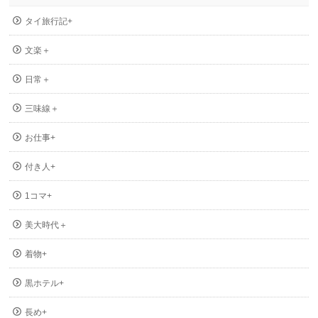
タイ旅行記+
文楽＋
日常＋
三味線＋
お仕事+
付き人+
1コマ+
美大時代＋
着物+
黒ホテル+
長め+