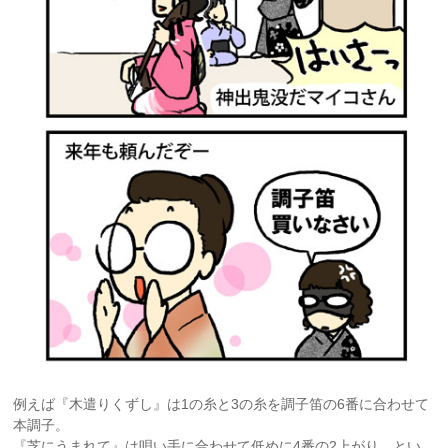
例えば『木遣りくずし』は1の糸と3の糸を調子笛の6番に合わせて
本調子。
『芝にうまれて』は唄い手に合わせて低めに4番の2上がり、とい