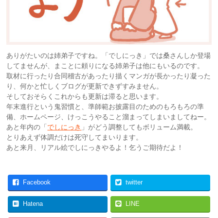
ありがたいのは姉弟子ですね。「でしにっき」では桑さんしか登場
してませんが、まことに頼りになる姉弟子は他にもいるのです。
取材に行ったり合同稽古があったり描くマンガが長かったり凝った
り、何かと忙しくブログが更新できずすみません。
そしておそらくこれからも更新は滞ると思います。
年末進行という鬼習慣と、準師範お披露目のためのもろもろの準
備、ホームページ、けっこうやること溜まってしまいましてねー。
あと年内の「
でしにっき
」がどう調整してもボリューム満載。
とりあえず体調だけは死守してまいります。
あと来月、リアル絵でしにっきやるよ！乞うご期待だよ！
Facebook
twitter
Hatena
LINE