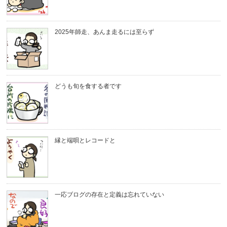
2025年師走、あんま走るには至らず
どうも旬を食する者です
縁と端唄とレコードと
一応ブログの存在と定義は忘れていない