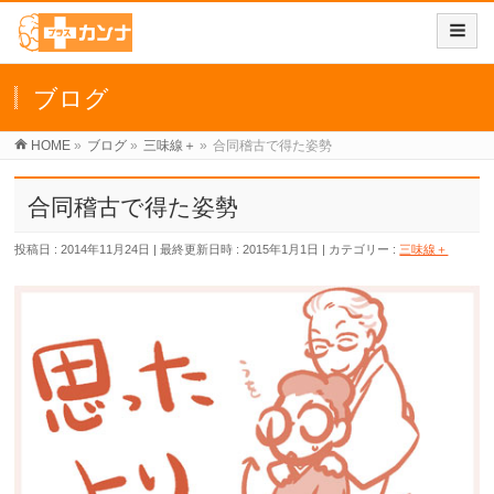
ブログ
HOME
»
ブログ
»
三味線＋
»
合同稽古で得た姿勢
合同稽古で得た姿勢
投稿日 : 2014年11月24日
最終更新日時 : 2015年1月1日
カテゴリー :
三味線＋