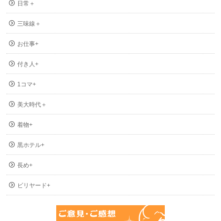
日常＋
三味線＋
お仕事+
付き人+
1コマ+
美大時代＋
着物+
黒ホテル+
長め+
ビリヤード+