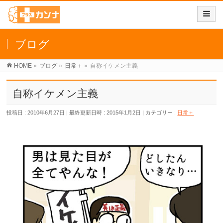
ブログ
HOME
»
ブログ
»
日常＋
»
自称イケメン主義
自称イケメン主義
投稿日 : 2010年6月27日
最終更新日時 : 2015年1月2日
カテゴリー :
日常＋