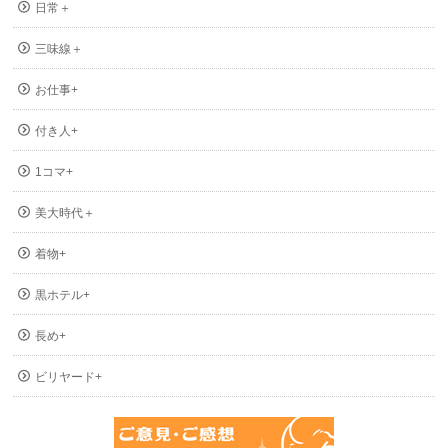
日常＋
三味線＋
お仕事+
付き人+
1コマ+
美大時代＋
着物+
黒ホテル+
長め+
ビリヤード+