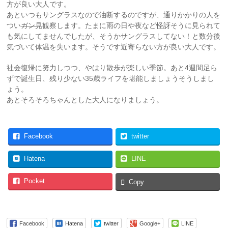
方が良い大人です。
あといつもサングラスなので油断するのですが、通りかかりの人を
つい
ガン見
観察します。たまに雨の日や夜など怪訝そうに見られて
も気にしてませんでしたが、そうかサングラスしてない！と数分後
気づいて体温を失います。そうです近寄らない方が良い大人です。
社会復帰に努力しつつ、やはり散歩が楽しい季節。あと4週間足ら
ずで誕生日、残り少ない35歳ライフを堪能しましょうそうしまし
ょう。
あとそろそろちゃんとした大人になりましょう。
Facebook
twitter
Hatena
LINE
Pocket
Copy
Facebook
Hatena
twitter
Google+
LINE