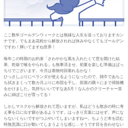
ここ数年ゴールデンウィークとは無縁な人生を送っておりますカン
ナです。でもまあ花粉から解放されれば休みやなくてもゴールデン
ですわ！輝いてますね世界！
毎年この時期のお約束「さわやかな風を入れたくて窓を開けた結
果、乾燥で喉をやられる」も無事済ませ、初夏を楽しむ準備はばっ
ちりでございます。今月は着物何回着れるかな！
ひっさしぶりにベランダが使えるようになったので、雑巾であちこ
ち拭きまくって数カ月ぶりに布団を干し、部屋の隅々にまで掃除機
をかけました。気持ちいいですなあ5月！なんかのクリーチャー並
みに綿ぼこりが育ってる！
しかしマスクから解放されて思いますが、私はどうも散歩の時に考
え事を口に出す癖があるようです。はっきり言葉にはせず、声にな
らないくらいですがつぶやいてしまいますねー。ちょうど本を読む
時無意識に口が動いてしまうような感じ…そうです目を合わせない