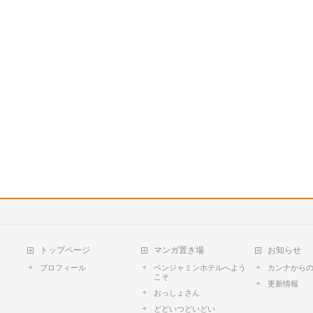
トップページ
マンガ置き場
お知らせ
プロフィール
ベンジャミンホテルへよう
カンナから
こそ
更新情報
おっしょさん
どどいつどいどい