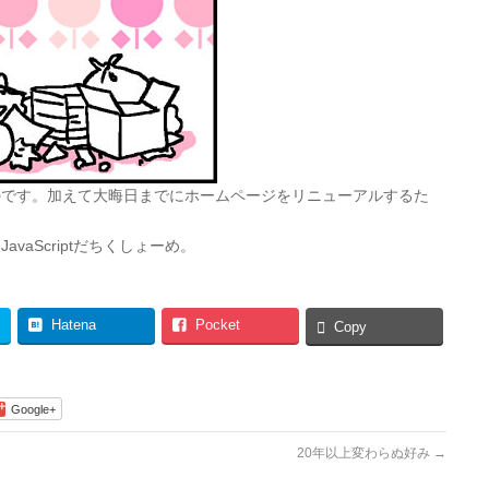
のです。加えて大晦日までにホームページをリニューアルするた
aScriptだちくしょーめ。
Hatena
Pocket
Copy
Google+
20年以上変わらぬ好み
→