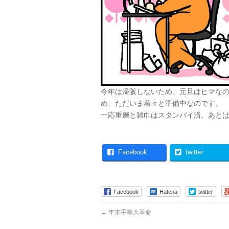
今年は帰阪しないため、元旦はヒマな
め、ただいま着々と準備中なのです。
一応重層と雑巾はスタンバイ済。あとはJav
Facebook
twitter
Facebook
Hatena
twitter
←
年末手帳大革命