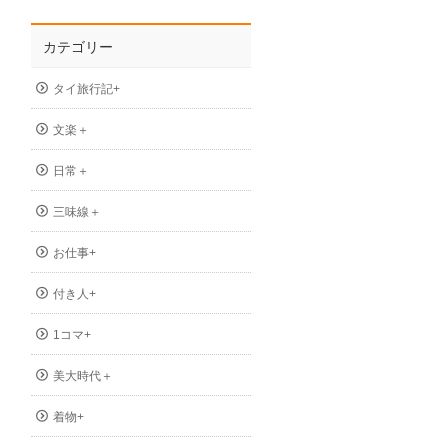
カテゴリー
タイ旅行記+
文楽＋
日常＋
三味線＋
お仕事+
付き人+
1コマ+
美大時代＋
着物+