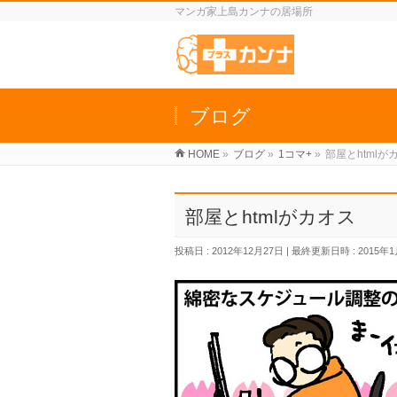
マンガ家上島カンナの居場所
ブログ
HOME
»
ブログ
»
1コマ+
»
部屋とhtmlが
部屋とhtmlがカオス
投稿日 : 2012年12月27日
最終更新日時 : 2015年